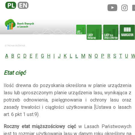
STRONA GŁÓWNA
A
B
C
D
E
F
G
H
I
J
K
L
Ł
M
N
O
P
R
S
T
U
Etat cięć
Ilość drewna do pozyskania określona w planie urządzenia
lasu lub uproszczonym planie urządzenia lasu, wynikająca z
potrzeb odnowienia, pielęgnowania i ochrony lasu oraz
zasady trwałości i ciągłości użytkowania [Ustawa o lasach
art. 6 pkt 1 ust.9).
Roczny etat miąższościowy cięć
w Lasach Państwowych
jest to rozmiar użytkowania lasu w danym roku określony na