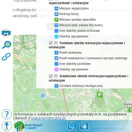
acyjnych czy urzędowych.
wypoczynkowe i edukacyjne
Miejsce wypoczynku
zyskania oficjalnej dokumentacji prosimy o kontakt z właściwym podmiotem 
Parking leśny
 park narodowy, nadleśnictwo itp.)
Miejsce postoju pojazdów
Miejsce/plac zabaw dla dzieci
Inne obiekty powierzchniowe
Obiekty zgrupowane
Punktowe obiekty rekreacyjno-wypoczynkowe i
edukacyjne
Punkt widokowy
Punkt wodowania i cumowania sprzętu wodnego
Inne obiekty punktowe
Obiekty zgrupowane
Kubaturowe obiekty rekreacyjno-wypoczynkowe i
edukacyjne
Ośrodek edukacji ekologicznej
Izba edukacji leśnej
Zielona klasa
Inne obiekty kubaturowe
Obiekty zgrupowane
Informacje o szlakach turystycznych powstały m.in. na podstawie
Dziedzictwo kulturowe
danych z
mapa-turystyczna.pl
.
Punktowe obiekty dziedzictwa kulturowego
Podkłady
Mapy BDL
Zabytki archeologiczne
Map data © OpenStreetMap contributors, CC-BY-SA