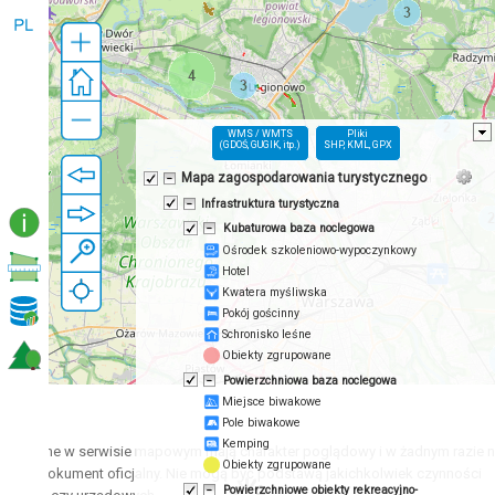
WMS / WMTS
Pliki
(GDOŚ, GUGIK, itp.)
SHP, KML, GPX
Mapa zagospodarowania turystycznego
Infrastruktura turystyczna
Kubaturowa baza noclegowa
Ośrodek szkoleniowo-wypoczynkowy
Hotel
Kwatera myśliwska
Pokój gościnny
Schronisko leśne
Obiekty zgrupowane
Powierzchniowa baza noclegowa
Miejsce biwakowe
!
Pole biwakowe
Kemping
entowane w serwisie mapowym mają charakter poglądowy i w żadnym razie 
Obiekty zgrupowane
e jako dokument oficjalny. Nie mogą być podstawą jakichkolwiek czynności
Powierzchniowe obiekty rekreacyjno-