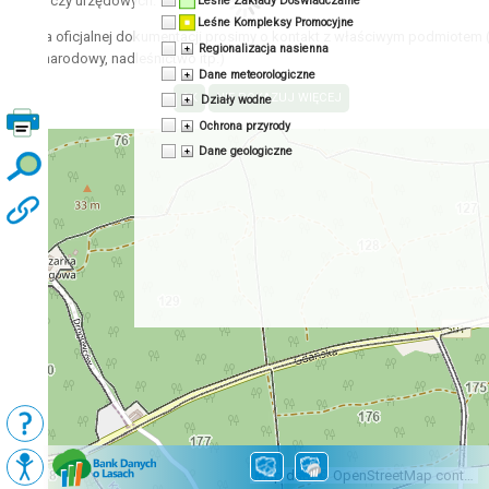
acyjnych czy urzędowych.
Leśne Zakłady Doświadczalne
Leśne Kompleksy Promocyjne
zyskania oficjalnej dokumentacji prosimy o kontakt z właściwym podmiotem 
Regionalizacja nasienna
 park narodowy, nadleśnictwo itp.)
Dane meteorologiczne
Działy wodne
Ochrona przyrody
Dane geologiczne
Podkłady
Mapy BDL
Map data © OpenStreetMap contributors, CC-BY-SA