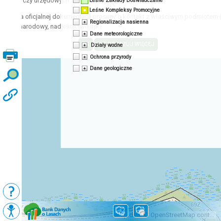
acyjnych czy urzędowych.
Leśne Zakłady Doświadczalne
Leśne Kompleksy Promocyjne
zyskania oficjalnej dokumentacji prosimy o kontakt z właściwym podmiotem 
Regionalizacja nasienna
 park narodowy, nadleśnictwo itp.)
Dane meteorologiczne
Działy wodne
Ochrona przyrody
Dane geologiczne
Podkłady
Mapy BDL
Map data © OpenStreetMap contributors, CC-BY-SA