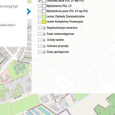
Oddziały poza PGL LP wg PUL
Wydzielenia PGL LP
nie mogą być
Wydzielenia poza PGL LP wg PUL
Leśne Zakłady Doświadczalne
Leśne Kompleksy Promocyjne
(starostwo
Regionalizacja nasienna
Dane meteorologiczne
Działy wodne
Ochrona przyrody
Dane geologiczne