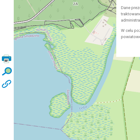
Dane prez
traktowan
administr
W celu po
powiatowe,