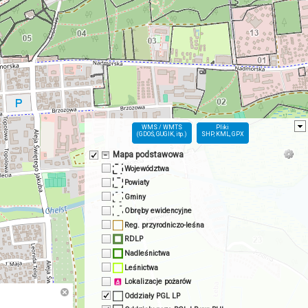
WMS / WMTS
Pliki
(GDOŚ, GUGIK, itp.)
SHP, KML, GPX
Mapa podstawowa
Województwa
Powiaty
Gminy
Obręby ewidencyjne
Reg. przyrodniczo-leśna
RDLP
Nadleśnictwa
Leśnictwa
Lokalizacje pożarów
Oddziały PGL LP