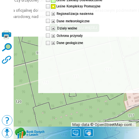
acyjnych czy urzędowych.
Leśne Zakłady Doświadczalne
Leśne Kompleksy Promocyjne
zyskania oficjalnej dokumentacji prosimy o kontakt z właściwym podmiotem 
Regionalizacja nasienna
 park narodowy, nadleśnictwo itp.)
Dane meteorologiczne
Działy wodne
Ochrona przyrody
Dane geologiczne
Map data © OpenStreetMap contributors, CC-BY-SA
Podkłady
Mapy BDL