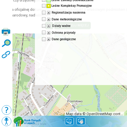
acyjnych czy urzędowych.
Leśne Zakłady Doświadczalne
Leśne Kompleksy Promocyjne
zyskania oficjalnej dokumentacji prosimy o kontakt z właściwym podmiotem 
Regionalizacja nasienna
 park narodowy, nadleśnictwo itp.)
Dane meteorologiczne
Działy wodne
Ochrona przyrody
Dane geologiczne
Map data © OpenStreetMap contributors, CC-BY-SA
Podkłady
Mapy BDL