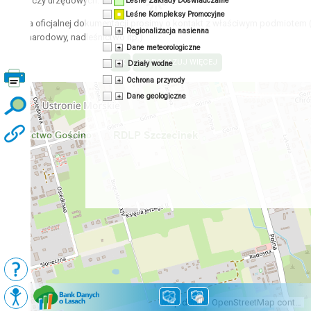
acyjnych czy urzędowych.
Leśne Zakłady Doświadczalne
Leśne Kompleksy Promocyjne
zyskania oficjalnej dokumentacji prosimy o kontakt z właściwym podmiotem 
Regionalizacja nasienna
 park narodowy, nadleśnictwo itp.)
Dane meteorologiczne
Działy wodne
Ochrona przyrody
Dane geologiczne
Podkłady
Mapy BDL
Map data © OpenStreetMap contributors, CC-BY-SA