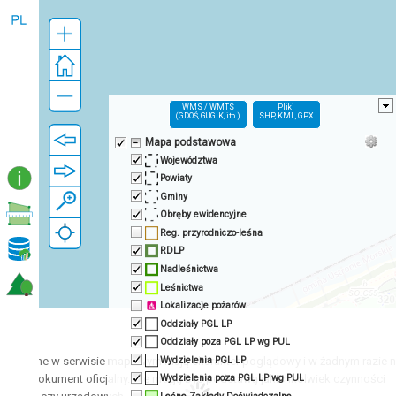
WMS / WMTS
Pliki
(GDOŚ, GUGIK, itp.)
SHP, KML, GPX
Mapa podstawowa
Województwa
Powiaty
Gminy
Obręby ewidencyjne
Reg. przyrodniczo-leśna
RDLP
Nadleśnictwa
Leśnictwa
Lokalizacje pożarów
Oddziały PGL LP
!
Oddziały poza PGL LP wg PUL
Wydzielenia PGL LP
entowane w serwisie mapowym mają charakter poglądowy i w żadnym razie 
e jako dokument oficjalny. Nie mogą być podstawą jakichkolwiek czynności
Wydzielenia poza PGL LP wg PUL