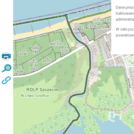
Dane prez
traktowan
administr
W celu po
powiatowe,