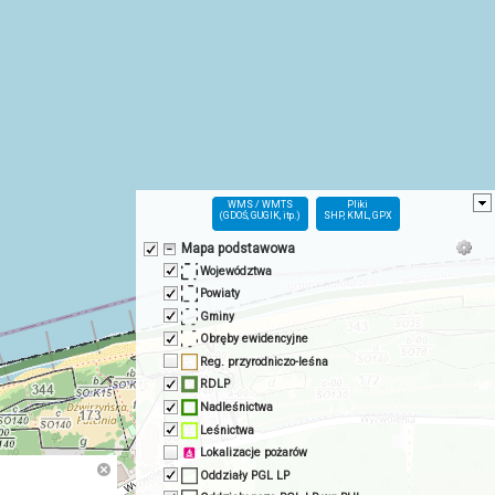
WMS / WMTS
Pliki
(GDOŚ, GUGIK, itp.)
SHP, KML, GPX
Mapa podstawowa
Województwa
Powiaty
Gminy
Obręby ewidencyjne
Reg. przyrodniczo-leśna
RDLP
Nadleśnictwa
Leśnictwa
Lokalizacje pożarów
Oddziały PGL LP