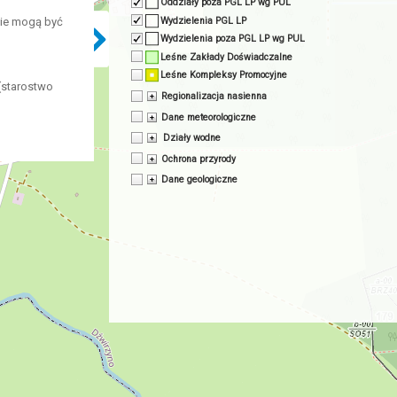
Oddziały poza PGL LP wg PUL
Wydzielenia PGL LP
nie mogą być
Wydzielenia poza PGL LP wg PUL
Leśne Zakłady Doświadczalne
Leśne Kompleksy Promocyjne
(starostwo
Regionalizacja nasienna
Dane meteorologiczne
Działy wodne
Ochrona przyrody
Dane geologiczne