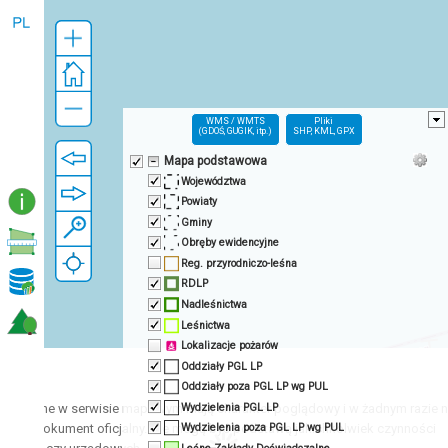
WMS / WMTS
Pliki
(GDOŚ, GUGIK, itp.)
SHP, KML, GPX
Mapa podstawowa
Województwa
Powiaty
Gminy
Obręby ewidencyjne
Reg. przyrodniczo-leśna
RDLP
Nadleśnictwa
Leśnictwa
Lokalizacje pożarów
Oddziały PGL LP
!
Oddziały poza PGL LP wg PUL
Wydzielenia PGL LP
entowane w serwisie mapowym mają charakter poglądowy i w żadnym razie 
e jako dokument oficjalny. Nie mogą być podstawą jakichkolwiek czynności
Wydzielenia poza PGL LP wg PUL