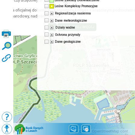
acyjnych czy urzędowych.
Leśne Zakłady Doświadczalne
Leśne Kompleksy Promocyjne
zyskania oficjalnej dokumentacji prosimy o kontakt z właściwym podmiotem 
Regionalizacja nasienna
 park narodowy, nadleśnictwo itp.)
Dane meteorologiczne
Działy wodne
Ochrona przyrody
Dane geologiczne
Podkłady
Mapy BDL
Map data © OpenStreetMap contributors, CC-BY-SA