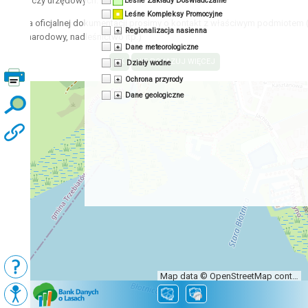
acyjnych czy urzędowych.
Leśne Zakłady Doświadczalne
Leśne Kompleksy Promocyjne
zyskania oficjalnej dokumentacji prosimy o kontakt z właściwym podmiotem 
Regionalizacja nasienna
 park narodowy, nadleśnictwo itp.)
Dane meteorologiczne
Działy wodne
Ochrona przyrody
Dane geologiczne
Map data © OpenStreetMap contributors, CC-BY-SA
Podkłady
Mapy BDL