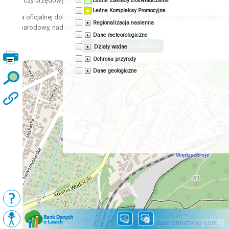
acyjnych czy urzędowych.
Leśne Zakłady Doświadczalne
Leśne Kompleksy Promocyjne
zyskania oficjalnej dokumentacji prosimy o kontakt z właściwym podmiotem 
Regionalizacja nasienna
 park narodowy, nadleśnictwo itp.)
Dane meteorologiczne
Działy wodne
Ochrona przyrody
Dane geologiczne
Podkłady
Mapy BDL
Map data © OpenStreetMap contributors, CC-BY-SA