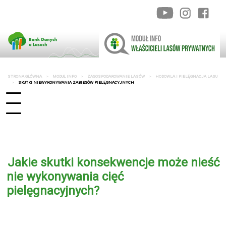
STRONA GŁÓWNA
MODUŁ INFO
ZAGOSPODAROWANIE LASÓW
HODOWLA I PIELĘGNACJA LASU
SKUTKI NIEWYKONYWANIA ZABIEGÓW PIELĘGNACYJNYCH
Jakie skutki konsekwencje może nieść
nie wykonywania cięć
pielęgnacyjnych?