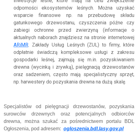
inwestycje leśne, które mają na celu zwiększenie
odporności ekosystemów leśnych. Można uzyskać
wsparcie finansowe np. na przebudowę składu
gatunkowego drzewostanu, czyszczenia późne czy
zabiegi ochronne przed zwierzyną (informacje o
aktualnych naborach znajdziesz na stronie internetowej
ARiMR
. Zakłady Usług Leśnych (ZUL) to firmy, które
odpłatnie świadczą kompleksowe usługi z zakresu
gospodarki leśnej, zajmują się m.in. pozyskiwaniem
drewna (wycinką i zrywką), pielęgnacją drzewostanów
oraz sadzeniem, często mają specjalistyczny sprzęt,
np. harwestery do pozyskania drewna na dużą skalę.
Specjalistów od pielęgnacji drzewostanów, pozyskania
surowców drzewnych oraz potencjalnych odbiorców
drewna,
można szukać za pośrednictwem portalu BDL
Ogłoszenia, pod adresem:
ogloszenia.bdl.lasy.gov.pl