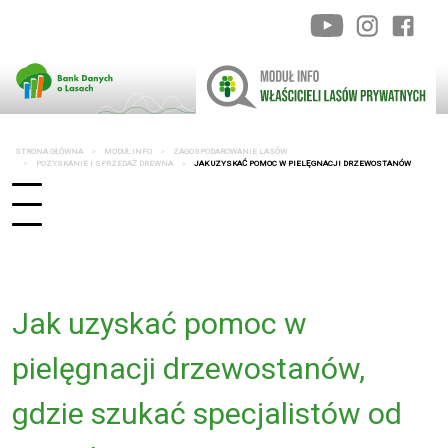
STRONA GŁÓWNA
MODUŁ INFO
ZAGOSPODAROWANIE LASÓW
POZYSKANIE I SPRZEDAŻ DREWNA
JAK UZYSKAĆ POMOC W PIELĘGNACJI DRZEWOSTANÓW
Jak uzyskać pomoc w
pielęgnacji drzewostanów,
gdzie szukać specjalistów od