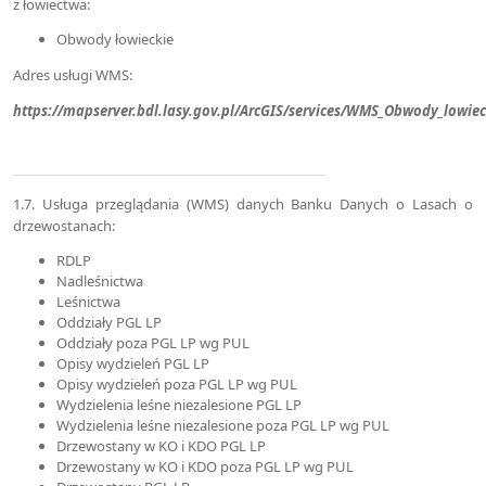
z łowiectwa:
Obwody łowieckie
Adres usługi WMS:
https://mapserver.bdl.lasy.gov.pl/ArcGIS/services/WMS_Obwody_lowi
1.7. Usługa przeglądania (WMS) danych Banku Danych o Lasach o
drzewostanach:
RDLP
Nadleśnictwa
Leśnictwa
Oddziały PGL LP
Oddziały poza PGL LP wg PUL
Opisy wydzieleń PGL LP
Opisy wydzieleń poza PGL LP wg PUL
Wydzielenia leśne niezalesione PGL LP
Wydzielenia leśne niezalesione poza PGL LP wg PUL
Drzewostany w KO i KDO PGL LP
Drzewostany w KO i KDO poza PGL LP wg PUL