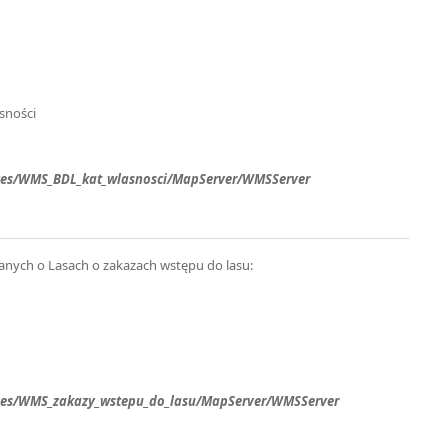
sności
rvices/WMS_BDL_kat_wlasnosci/MapServer/WMSServer
anych o Lasach o zakazach wstępu do lasu:
rvices/WMS_zakazy_wstepu_do_lasu/MapServer/WMSServer