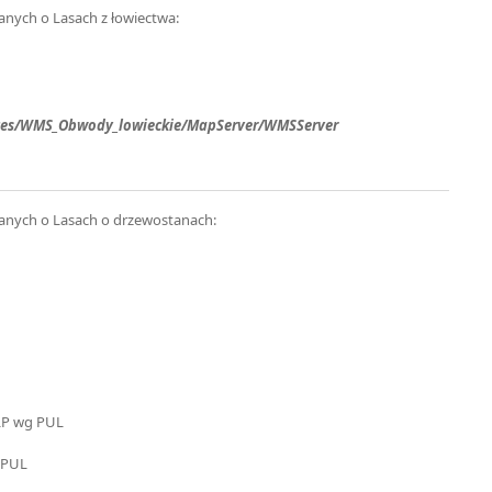
nych o Lasach z łowiectwa:
rvices/WMS_Obwody_lowieckie/MapServer/WMSServer
anych o Lasach o drzewostanach:
 LP wg PUL
 PUL