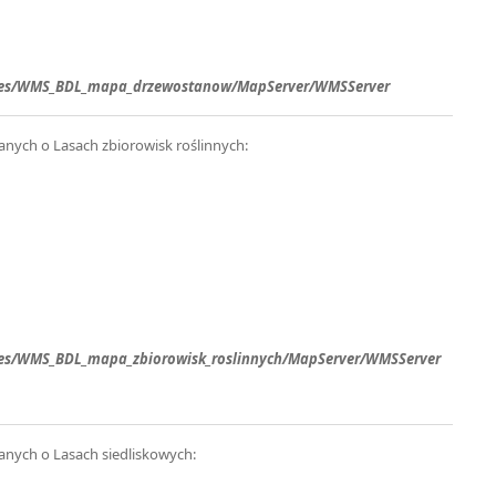
ervices/WMS_BDL_mapa_drzewostanow/MapServer/WMSServer
nych o Lasach zbiorowisk roślinnych:
rvices/WMS_BDL_mapa_zbiorowisk_roslinnych/MapServer/WMSServer
anych o Lasach siedliskowych: