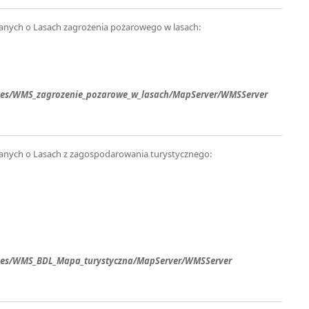
anych o Lasach zagrożenia pożarowego w lasach:
rvices/WMS_zagrozenie_pozarowe_w_lasach/MapServer/WMSServer
anych o Lasach z zagospodarowania turystycznego:
rvices/WMS_BDL_Mapa_turystyczna/MapServer/WMSServer