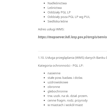
Nadleśnictwa
Leśnictwa
Oddziały PGL LP
Oddziały poza PGL LP wg PUL
Siedliska leśne
Adres usługi WMS:
https://mapserver.bdl.lasy.gov.pl/arcgis/se
1.10. Usługa przeglądania (WMS) danych Banku 
Kategoria ochronności - PGL LP:
nasienne
stałe pow. badaw. i dośw.
uzdrowiskowe
obronne
glebochronne
trw. uszk. na sk. dział. przem.
cenne fragm. rodz. przyrody
w miastach i wokół miast