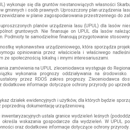
L) wykonuje się dla gruntów niestanowiących własności Skarb
sów gminnych i osób prawnych. Uproszczony plan urządzenia lasu
y przewidziane w planie zagospodarowania przestrzennego do zal
ie uproszczonych planów urządzenia lasu (UPUL) dla lasów ni
pólnot gruntowych. Nie finansuje on UPUL dla lasów należą
n. Podmioty te samodzielnie finansują przygotowanie stosowny
dnostkę wykonawstwa urządzeniowego, która sporządza projek
ymogu opiniowania przez właściciela i właściwego nadleś
 ze społecznością lokalną i innymi interesariuszami.
enia zamówienia na UPUL zleceniodawca występuje do Regiona
ązku wykonania prognozy oddziaływania na środowisko.
ustalony przez RDOŚ zakres prognozy. Zleceniodawca dost
raz dodatkowe informacje dotyczące ochrony przyrody po uprz
az działek ewidencyjnych i użytków, dla których będzie sporz
az poprzednią dokumentację urządzeniową.
inwentaryzacyjnych ustala granice wydzieleń leśnych (pododdzi
 określa wskazania gospodarcze dla wydzieleń. W UPUL pow
onności oraz dodatkowe informacje dotyczące ochrony przyrody.