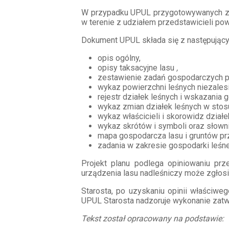
W przypadku UPUL przygotowywanych z do
w terenie z udziałem przedstawicieli po
Dokument UPUL składa się z następujący
opis ogólny,
opisy taksacyjne lasu
,
zestawienie zadań gospodarczych pr
wykaz powierzchni leśnych niezales
rejestr działek leśnych i wskazania
wykaz zmian działek leśnych w stosu
wykaz właścicieli i skorowidz działe
wykaz skrótów i symboli oraz słown
mapa gospodarcza lasu i gruntów pr
zadania w zakresie gospodarki leśnej
Projekt planu podlega opiniowaniu pr
urządzenia lasu nadleśniczy może zgłosić
Starosta, po uzyskaniu opinii właściwe
UPUL Starosta nadzoruje wykonanie zat
Tekst został opracowany na podstawie: