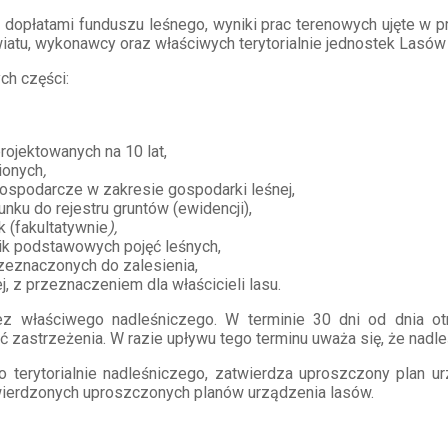
płatami funduszu leśnego, wyniki prac terenowych ujęte w pr
wiatu, wykonawcy oraz właściwych terytorialnie jednostek Lasó
ch części:
ojektowanych na 10 lat,
ionych
,
 gospodarcze w zakresie gospodarki leśnej,
nku do rejestru gruntów (ewidencji),
k (fakultatywnie
),
ik podstawowych pojęć leśnych,
zeznaczonych do zalesienia,
, z przeznaczeniem dla właścicieli lasu.
zez właściwego nadleśniczego. W terminie 30 dni od dnia ot
 zastrzeżenia. W razie upływu tego terminu uważa się, że nadle
go terytorialnie nadleśniczego, zatwierdza uproszczony plan u
wierdzonych uproszczonych planów urządzenia lasów.