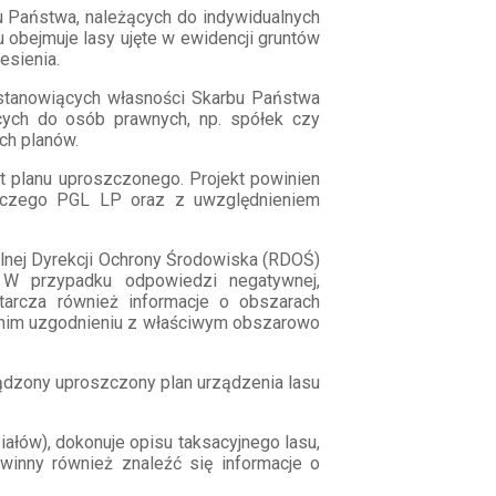
u Państwa, należących do indywidualnych
 obejmuje lasy ujęte w ewidencji gruntów
esienia.
estanowiących własności Skarbu Państwa
cych do osób prawnych, np. spółek czy
ch planów.
t planu uproszczonego. Projekt powinien
niczego PGL LP oraz z uwzględnieniem
lnej Dyrekcji Ochrony Środowiska (RDOŚ)
 W przypadku odpowiedzi negatywnej,
arcza również informacje o obszarach
ednim uzgodnieniu z właściwym obszarowo
ądzony uproszczony plan urządzenia lasu
ałów), dokonuje opisu taksacyjnego lasu,
inny również znaleźć się informacje o