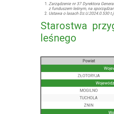
Zarządzenie nr 37 Dyrektora Gener
z funduszem leśnym, na sporządzan
Ustawa o lasach Dz.U.2024.0.530 t.j.
Starostwa przy
leśnego
Powiat
Woje
ZŁOTORYJA
Wojewód
MOGILNO
TUCHOLA
ŻNIN
Wo