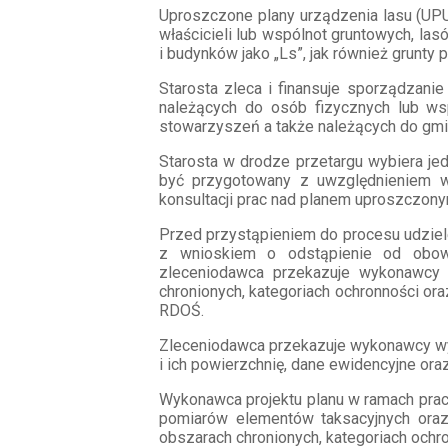
Uproszczone plany urządzenia lasu (UPU
właścicieli lub wspólnot gruntowych, la
i budynków jako „Ls”, jak również grunt
Starosta zleca i finansuje sporządzan
należących do osób fizycznych lub ws
stowarzyszeń a także należących do gmi
Starosta w drodze przetargu wybiera je
być przygotowany z uwzględnieniem w
konsultacji prac nad planem uproszczonym
Przed przystąpieniem do procesu udziel
z wnioskiem o odstąpienie od obowi
zleceniodawca przekazuje wykonawcy 
chronionych, kategoriach ochronności o
RDOŚ.
Zleceniodawca przekazuje wykonawcy wyk
i ich powierzchnię, dane ewidencyjne or
Wykonawca projektu planu w ramach prac 
pomiarów elementów taksacyjnych oraz
obszarach chronionych, kategoriach ochr