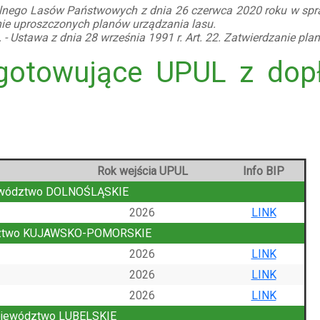
alnego Lasów Państwowych z dnia 26 czerwca 2020 roku w sp
ie uproszczonych planów urządzania lasu.
 - Ustawa z dnia 28 września 1991 r. Art. 22. Zatwierdzanie pla
gotowujące UPUL z dop
Rok wejścia UPUL
Info BIP
wództwo DOLNOŚLĄSKIE
2026
LINK
ztwo KUJAWSKO-POMORSKIE
2026
LINK
2026
LINK
2026
LINK
jewództwo LUBELSKIE