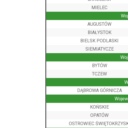
MIELEC
Wo
AUGUSTÓW
BIAŁYSTOK
BIELSK PODLASKI
SIEMIATYCZE
Wo
BYTÓW
TCZEW
W
DĄBROWA GÓRNICZA
Wojew
KOŃSKIE
OPATÓW
OSTROWIEC ŚWIĘTOKRZYSK