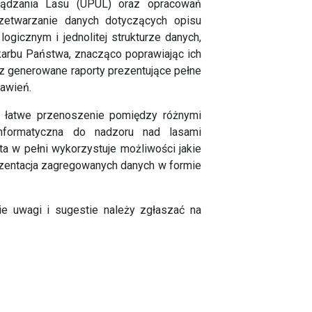
ządzania Lasu (UPUL) oraz opracowań
rzetwarzanie danych dotyczących opisu
ogicznym i jednolitej strukturze danych,
Skarbu Państwa, znacząco poprawiając ich
z generowane raporty prezentujące pełne
tawień.
h łatwe przenoszenie pomiędzy różnymi
informatyczna do nadzoru nad lasami
a w pełni wykorzystuje możliwości jakie
ezentacja zagregowanych danych w formie
e uwagi i sugestie należy zgłaszać na