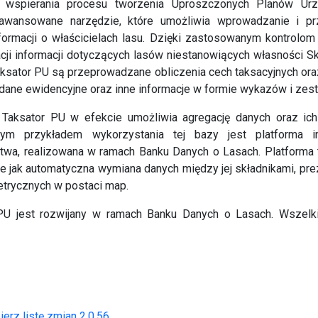
 wspierania procesu tworzenia Uproszczonych Planów Ur
aawansowane narzędzie, które umożliwia wprowadzanie i p
formacji o właścicielach lasu. Dzięki zastosowanym kontrolom l
zacji informacji dotyczących lasów niestanowiących własności 
ksator PU są przeprowadzane obliczenia cech taksacyjnych ora
dane ewidencyjne oraz inne informacje w formie wykazów i zes
aksator PU w efekcie umożliwia agregację danych oraz ic
łym przykładem wykorzystania tej bazy jest platforma 
wa, realizowana w ramach Banku Danych o Lasach. Platforma t
ie jak automatyczna wymiana danych między jej składnikami, pr
etrycznych w postaci map.
PU jest rozwijany w ramach Banku Danych o Lasach. Wszelki
erz listę zmian 2.0.56