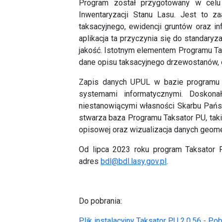
Program został przygotowany w celu
Inwentaryzacji Stanu Lasu. Jest to z
taksacyjnego, ewidencji gruntów oraz in
aplikacja ta przyczynia się do standary
jakość. Istotnym elementem Programu Ta
dane opisu taksacyjnego drzewostanów, 
Zapis danych UPUL w bazie programu T
systemami informatycznymi. Doskona
niestanowiącymi własności Skarbu Państ
stwarza baza Programu Taksator PU, tak
opisowej oraz wizualizacja danych geom
Od lipca 2023 roku program Taksator 
adres
bdl@bdl.lasy.gov.pl
.
Do pobrania:
Plik instalacyjny Taksator PU 2.0.56
-
Pobi