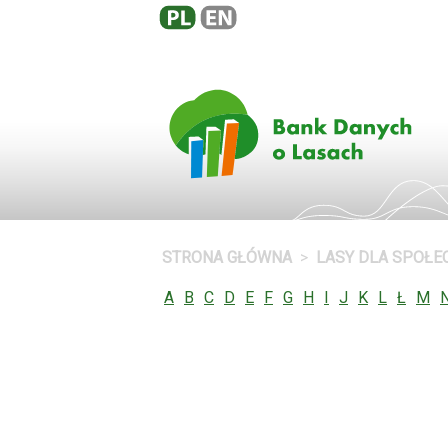
STRONA GŁÓWNA
LASY DLA SPOŁ
A
B
C
D
E
F
G
H
I
J
K
L
Ł
M