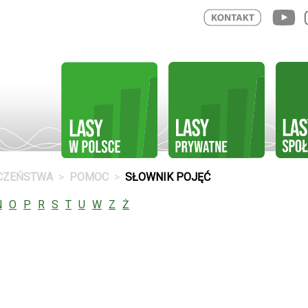
ECZEŃSTWA
POMOC
SŁOWNIK POJĘĆ
N
O
P
R
S
T
U
W
Z
Ż