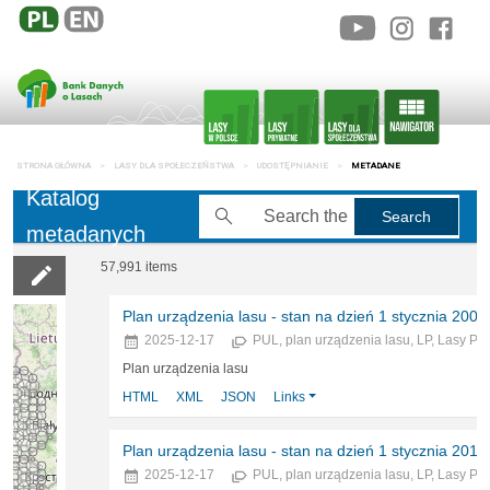
STRONA GŁÓWNA
LASY DLA SPOŁECZEŃSTWA
UDOSTĘPNIANIE
METADANE