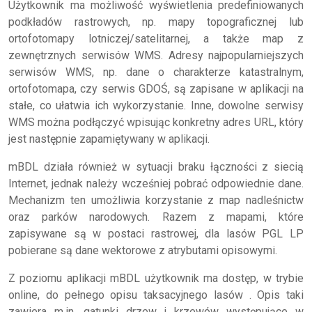
Użytkownik ma możliwość wyświetlenia predefiniowanych
podkładów rastrowych, np. mapy topograficznej lub
ortofotomapy lotniczej/satelitarnej, a także map z
zewnętrznych serwisów WMS. Adresy najpopularniejszych
serwisów WMS, np. dane o charakterze katastralnym,
ortofotomapa, czy serwis GDOŚ, są zapisane w aplikacji na
stałe, co ułatwia ich wykorzystanie. Inne, dowolne serwisy
WMS można podłączyć wpisując konkretny adres URL, który
jest następnie zapamiętywany w aplikacji.
mBDL działa również w sytuacji braku łączności z siecią
Internet, jednak należy wcześniej pobrać odpowiednie dane.
Mechanizm ten umożliwia korzystanie z map nadleśnictw
oraz parków narodowych. Razem z mapami, które
zapisywane są w postaci rastrowej, dla lasów PGL LP
pobierane są dane wektorowe z atrybutami opisowymi.
Z poziomu aplikacji mBDL użytkownik ma dostęp, w trybie
online, do pełnego opisu taksacyjnego lasów . Opis taki
zawiera m.in. gatunki drzew i krzewów występujące w