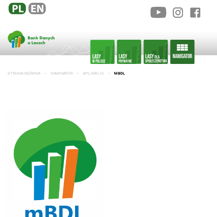
STRONA GŁÓWNA
NAWIGATOR
APLIKACJE
MBDL