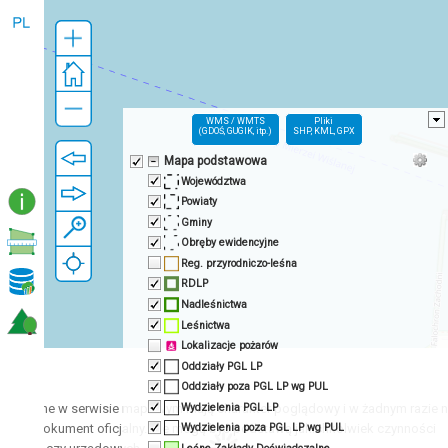
WMS / WMTS
Pliki
(GDOŚ, GUGIK, itp.)
SHP, KML, GPX
Mapa podstawowa
Województwa
Powiaty
Gminy
Obręby ewidencyjne
Reg. przyrodniczo-leśna
RDLP
Nadleśnictwa
Leśnictwa
Lokalizacje pożarów
Oddziały PGL LP
!
Oddziały poza PGL LP wg PUL
Wydzielenia PGL LP
entowane w serwisie mapowym mają charakter poglądowy i w żadnym razie 
e jako dokument oficjalny. Nie mogą być podstawą jakichkolwiek czynności
Wydzielenia poza PGL LP wg PUL