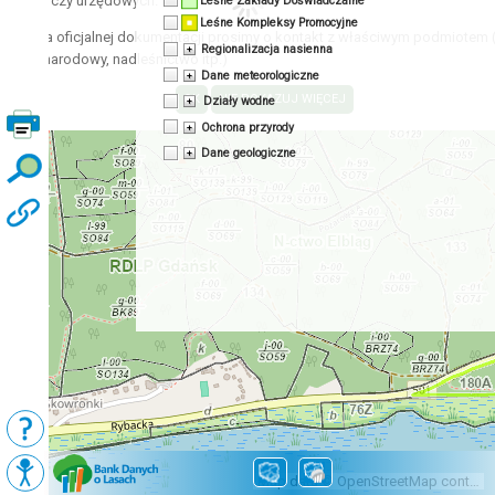
acyjnych czy urzędowych.
Leśne Zakłady Doświadczalne
Leśne Kompleksy Promocyjne
zyskania oficjalnej dokumentacji prosimy o kontakt z właściwym podmiotem 
Regionalizacja nasienna
 park narodowy, nadleśnictwo itp.)
Dane meteorologiczne
Działy wodne
Ochrona przyrody
Dane geologiczne
Podkłady
Mapy BDL
Map data © OpenStreetMap contributors, CC-BY-SA