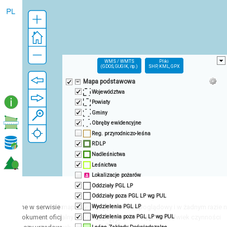
WMS / WMTS
Pliki
(GDOŚ, GUGIK, itp.)
SHP, KML, GPX
Mapa podstawowa
Województwa
Powiaty
Gminy
Obręby ewidencyjne
Reg. przyrodniczo-leśna
RDLP
Nadleśnictwa
Leśnictwa
Lokalizacje pożarów
Oddziały PGL LP
!
Oddziały poza PGL LP wg PUL
Wydzielenia PGL LP
entowane w serwisie mapowym mają charakter poglądowy i w żadnym razie 
e jako dokument oficjalny. Nie mogą być podstawą jakichkolwiek czynności
Wydzielenia poza PGL LP wg PUL