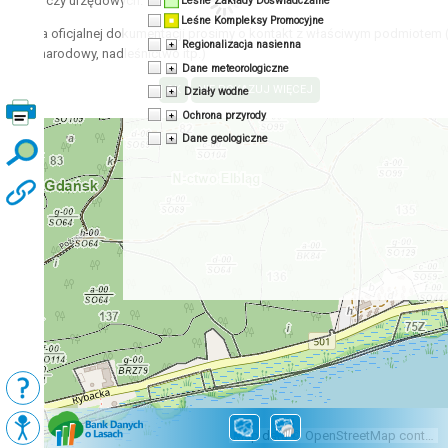
acyjnych czy urzędowych.
Leśne Zakłady Doświadczalne
Leśne Kompleksy Promocyjne
zyskania oficjalnej dokumentacji prosimy o kontakt z właściwym podmiotem 
Regionalizacja nasienna
 park narodowy, nadleśnictwo itp.)
Dane meteorologiczne
Działy wodne
Ochrona przyrody
Dane geologiczne
Podkłady
Mapy BDL
Map data © OpenStreetMap contributors, CC-BY-SA