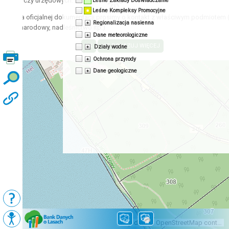
acyjnych czy urzędowych.
Leśne Zakłady Doświadczalne
Leśne Kompleksy Promocyjne
zyskania oficjalnej dokumentacji prosimy o kontakt z właściwym podmiotem 
Regionalizacja nasienna
 park narodowy, nadleśnictwo itp.)
Dane meteorologiczne
Działy wodne
Ochrona przyrody
Dane geologiczne
Podkłady
Mapy BDL
Map data © OpenStreetMap contributors, CC-BY-SA