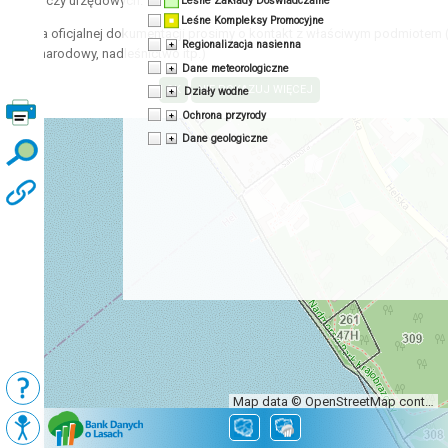
acyjnych czy urzędowych.
Leśne Zakłady Doświadczalne
Leśne Kompleksy Promocyjne
zyskania oficjalnej dokumentacji prosimy o kontakt z właściwym podmiotem 
Regionalizacja nasienna
 park narodowy, nadleśnictwo itp.)
Dane meteorologiczne
Działy wodne
Ochrona przyrody
Dane geologiczne
Map data © OpenStreetMap contributors, CC-BY-SA
Podkłady
Mapy BDL