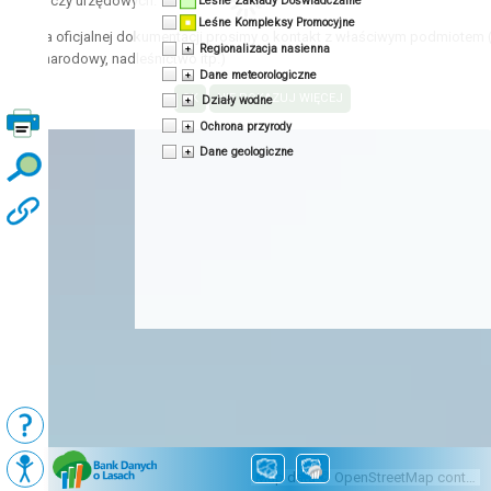
acyjnych czy urzędowych.
Leśne Zakłady Doświadczalne
Leśne Kompleksy Promocyjne
zyskania oficjalnej dokumentacji prosimy o kontakt z właściwym podmiotem 
Regionalizacja nasienna
 park narodowy, nadleśnictwo itp.)
Dane meteorologiczne
Działy wodne
Ochrona przyrody
Dane geologiczne
Podkłady
Mapy BDL
Map data © OpenStreetMap contributors, CC-BY-SA