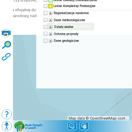
acyjnych czy urzędowych.
Leśne Zakłady Doświadczalne
Leśne Kompleksy Promocyjne
zyskania oficjalnej dokumentacji prosimy o kontakt z właściwym podmiotem 
Regionalizacja nasienna
 park narodowy, nadleśnictwo itp.)
Dane meteorologiczne
Działy wodne
Ochrona przyrody
Dane geologiczne
Map data © OpenStreetMap contributors, CC-BY-SA
Podkłady
Mapy BDL