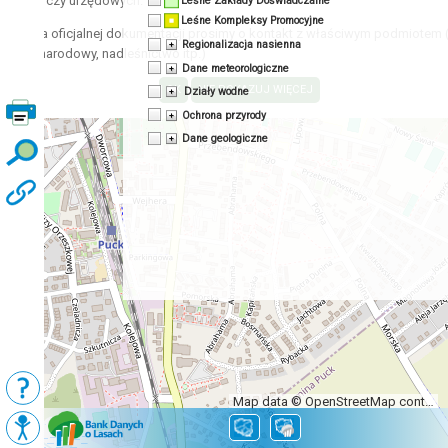
acyjnych czy urzędowych.
Leśne Zakłady Doświadczalne
Leśne Kompleksy Promocyjne
zyskania oficjalnej dokumentacji prosimy o kontakt z właściwym podmiotem 
Regionalizacja nasienna
 park narodowy, nadleśnictwo itp.)
Dane meteorologiczne
Działy wodne
Ochrona przyrody
Dane geologiczne
Map data © OpenStreetMap contributors, CC-BY-SA
Podkłady
Mapy BDL