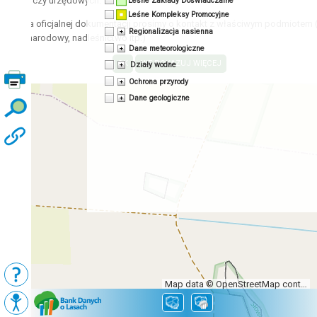
acyjnych czy urzędowych.
Leśne Zakłady Doświadczalne
Leśne Kompleksy Promocyjne
zyskania oficjalnej dokumentacji prosimy o kontakt z właściwym podmiotem 
Regionalizacja nasienna
 park narodowy, nadleśnictwo itp.)
Dane meteorologiczne
Działy wodne
Ochrona przyrody
Dane geologiczne
Map data © OpenStreetMap contributors, CC-BY-SA
Podkłady
Mapy BDL