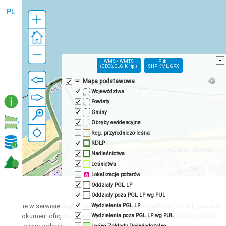
WMS / WMTS
Pliki
(GDOŚ, GUGIK, itp.)
SHP, KML, GPX
Mapa podstawowa
Województwa
Powiaty
Gminy
Obręby ewidencyjne
Reg. przyrodniczo-leśna
RDLP
Nadleśnictwa
Leśnictwa
Lokalizacje pożarów
Oddziały PGL LP
!
Oddziały poza PGL LP wg PUL
Wydzielenia PGL LP
entowane w serwisie mapowym mają charakter poglądowy i w żadnym razie 
e jako dokument oficjalny. Nie mogą być podstawą jakichkolwiek czynności
Wydzielenia poza PGL LP wg PUL