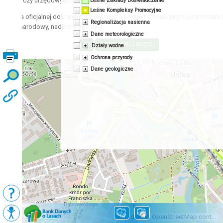
acyjnych czy urzędowych.
Leśne Zakłady Doświadczalne
Leśne Kompleksy Promocyjne
zyskania oficjalnej dokumentacji prosimy o kontakt z właściwym podmiotem 
Regionalizacja nasienna
 park narodowy, nadleśnictwo itp.)
Dane meteorologiczne
Działy wodne
Ochrona przyrody
Dane geologiczne
Podkłady
Mapy BDL
Map data © OpenStreetMap contributors, CC-BY-SA