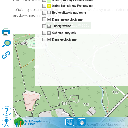
acyjnych czy urzędowych.
Leśne Zakłady Doświadczalne
Leśne Kompleksy Promocyjne
zyskania oficjalnej dokumentacji prosimy o kontakt z właściwym podmiotem 
Regionalizacja nasienna
 park narodowy, nadleśnictwo itp.)
Dane meteorologiczne
Działy wodne
Ochrona przyrody
Dane geologiczne
Podkłady
Mapy BDL
Map data © OpenStreetMap contributors, CC-BY-SA