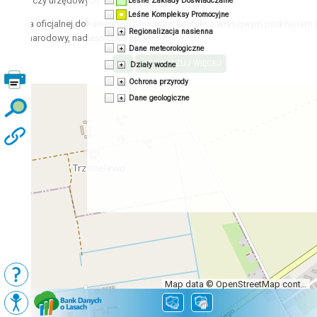
acyjnych czy urzędowych.
Leśne Zakłady Doświadczalne
Leśne Kompleksy Promocyjne
zyskania oficjalnej dokumentacji prosimy o kontakt z właściwym podmiotem 
Regionalizacja nasienna
 park narodowy, nadleśnictwo itp.)
Dane meteorologiczne
Działy wodne
Ochrona przyrody
Dane geologiczne
Map data © OpenStreetMap contributors, CC-BY-SA
Podkłady
Mapy BDL