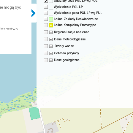
Oddziały poza PGL LP wg PUL
Wydzielenia PGL LP
nie mogą być
Wydzielenia poza PGL LP wg PUL
Leśne Zakłady Doświadczalne
Leśne Kompleksy Promocyjne
(starostwo
Regionalizacja nasienna
Dane meteorologiczne
Działy wodne
Ochrona przyrody
Dane geologiczne