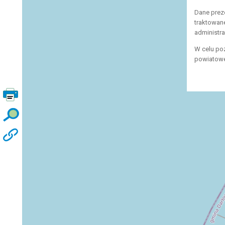
Dane prez
traktowan
administr
W celu po
powiatowe,