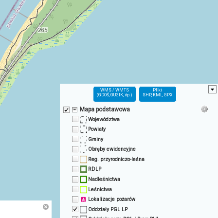
WMS / WMTS
Pliki
(GDOŚ, GUGIK, itp.)
SHP, KML, GPX
Mapa podstawowa
Województwa
Powiaty
Gminy
Obręby ewidencyjne
Reg. przyrodniczo-leśna
RDLP
Nadleśnictwa
Leśnictwa
Lokalizacje pożarów
Oddziały PGL LP