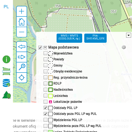
WMS / WMTS
Pliki
(GDOŚ, GUGIK, itp.)
SHP, KML, GPX
Mapa podstawowa
Województwa
Powiaty
Gminy
Obręby ewidencyjne
Reg. przyrodniczo-leśna
RDLP
Nadleśnictwa
Leśnictwa
Lokalizacje pożarów
Oddziały PGL LP
!
Oddziały poza PGL LP wg PUL
Wydzielenia PGL LP
entowane w serwisie mapowym mają charakter poglądowy i w żadnym razie 
e jako dokument oficjalny. Nie mogą być podstawą jakichkolwiek czynności
Wydzielenia poza PGL LP wg PUL