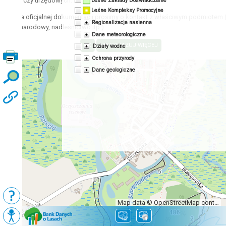
acyjnych czy urzędowych.
Leśne Zakłady Doświadczalne
Leśne Kompleksy Promocyjne
zyskania oficjalnej dokumentacji prosimy o kontakt z właściwym podmiotem 
Regionalizacja nasienna
 park narodowy, nadleśnictwo itp.)
Dane meteorologiczne
Działy wodne
Ochrona przyrody
Dane geologiczne
Map data © OpenStreetMap contributors, CC-BY-SA
Podkłady
Mapy BDL