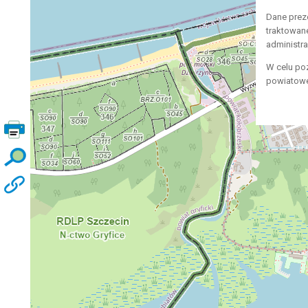
Dane prez
traktowan
administr
W celu po
powiatowe,