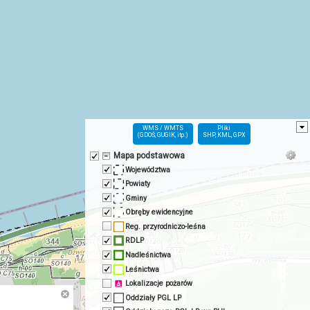
WMS / WMTS
Pliki
(GDOŚ, GUGIK, itp.)
SHP, KML, GPX
Mapa podstawowa
Województwa
Powiaty
Gminy
Obręby ewidencyjne
Reg. przyrodniczo-leśna
RDLP
Nadleśnictwa
Leśnictwa
Lokalizacje pożarów
Oddziały PGL LP