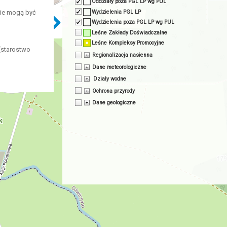
Oddziały poza PGL LP wg PUL
Wydzielenia PGL LP
nie mogą być
Wydzielenia poza PGL LP wg PUL
Leśne Zakłady Doświadczalne
Leśne Kompleksy Promocyjne
(starostwo
Regionalizacja nasienna
Dane meteorologiczne
Działy wodne
Ochrona przyrody
Dane geologiczne