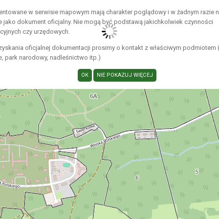
entowane w serwisie mapowym mają charakter poglądowy i w żadnym razie 
e jako dokument oficjalny. Nie mogą być podstawą jakichkolwiek czynności
acyjnych czy urzędowych.
zyskania oficjalnej dokumentacji prosimy o kontakt z właściwym podmiotem 
 park narodowy, nadleśnictwo itp.)