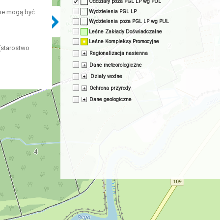
Oddziały poza PGL LP wg PUL
Wydzielenia PGL LP
nie mogą być
Wydzielenia poza PGL LP wg PUL
Leśne Zakłady Doświadczalne
Leśne Kompleksy Promocyjne
(starostwo
Regionalizacja nasienna
Dane meteorologiczne
Działy wodne
Ochrona przyrody
Dane geologiczne