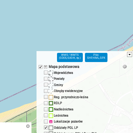
WMS / WMTS
Pliki
(GDOŚ, GUGIK, itp.)
SHP, KML, GPX
Mapa podstawowa
Województwa
Powiaty
Gminy
Obręby ewidencyjne
Reg. przyrodniczo-leśna
RDLP
Nadleśnictwa
Leśnictwa
Lokalizacje pożarów
Oddziały PGL LP