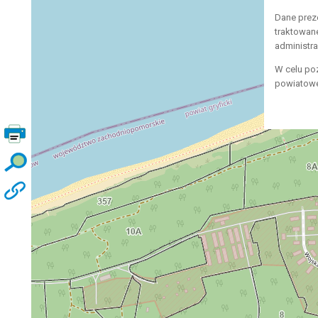
Dane prez
traktowan
administr
W celu po
powiatowe,