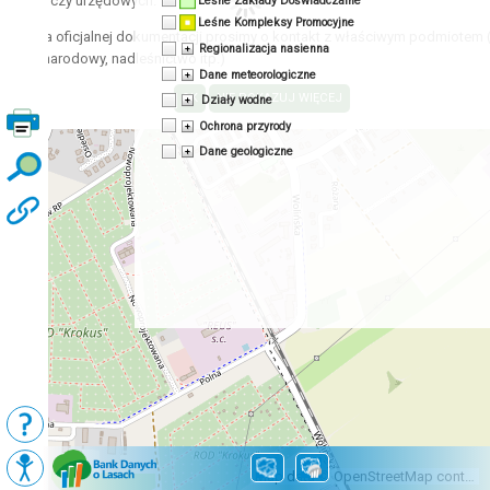
acyjnych czy urzędowych.
Leśne Zakłady Doświadczalne
Leśne Kompleksy Promocyjne
zyskania oficjalnej dokumentacji prosimy o kontakt z właściwym podmiotem 
Regionalizacja nasienna
 park narodowy, nadleśnictwo itp.)
Dane meteorologiczne
Działy wodne
Ochrona przyrody
Dane geologiczne
Podkłady
Mapy BDL
Map data © OpenStreetMap contributors, CC-BY-SA