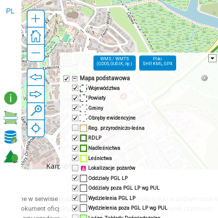
WMS / WMTS
Pliki
(GDOŚ, GUGIK, itp.)
SHP, KML, GPX
Mapa podstawowa
Województwa
Powiaty
Gminy
Obręby ewidencyjne
Reg. przyrodniczo-leśna
RDLP
Nadleśnictwa
Leśnictwa
Lokalizacje pożarów
Oddziały PGL LP
!
Oddziały poza PGL LP wg PUL
Wydzielenia PGL LP
entowane w serwisie mapowym mają charakter poglądowy i w żadnym razie 
e jako dokument oficjalny. Nie mogą być podstawą jakichkolwiek czynności
Wydzielenia poza PGL LP wg PUL