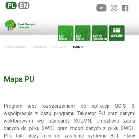
STRONA GŁÓWNA
NAWIGATOR
APLIKACJE
MAPA PU
Mapa PU
Program
jest rozszerzeniem do aplikacji QGIS 3,
współpracuje z bazą programu Taksator PU oraz danymi
wektorowymi wg standardy SULMN. Umożliwia zapis
danych do pliku SWDL oraz import danych z pliku SWDL.
Plik taki służy m.in do zasilenia systemu BDL Plany